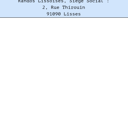
Randos Lissoises, Siège Social :
2, Rue Thirouin
91090 Lisses