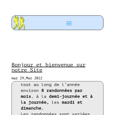
Bonjour et bienvenue sur
notre Site
Notre Club et ses
10
mar 29,Mar 2022
Animateurs,
vous proposent
tout au long de l’année
environ
8 randonnées par
mois
, à la
demi-journée et à
la journée,
les
mardi et
dimanche.
Les randonnées sont variées