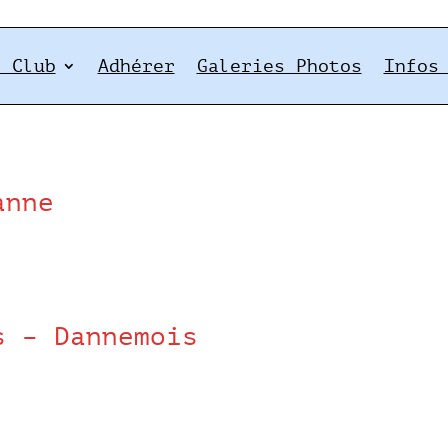
e Club
Adhérer
Galeries Photos
Infos
anne
s – Dannemois